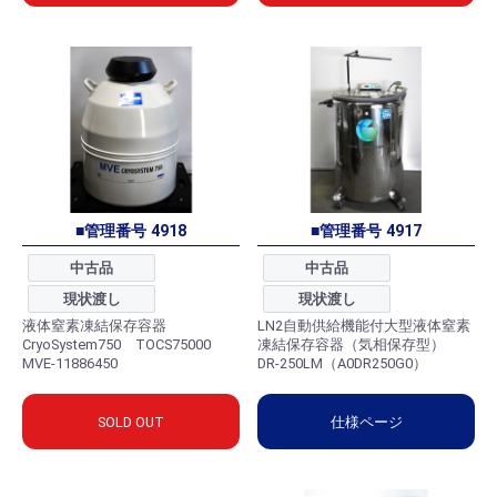
■管理番号 4918
■管理番号 4917
中古品
中古品
現状渡し
現状渡し
液体窒素凍結保存容器
LN2自動供給機能付大型液体窒素
CryoSystem750 TOCS75000
凍結保存容器（気相保存型）
MVE-11886450
DR-250LM（A0DR250G0）
SOLD OUT
仕様ページ