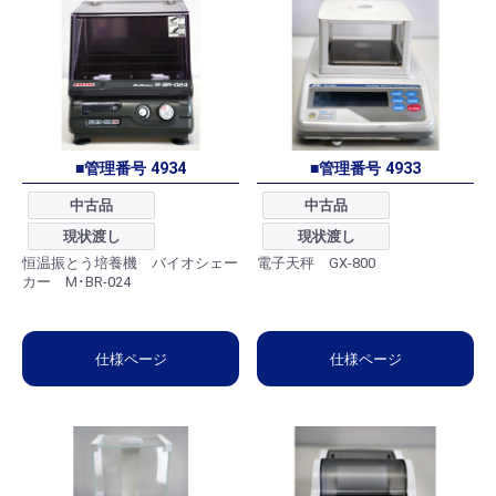
■管理番号 4934
■管理番号 4933
中古品
中古品
現状渡し
現状渡し
恒温振とう培養機 バイオシェー
電子天秤 GX-800
カー M･BR-024
仕様ページ
仕様ページ