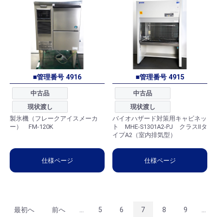
■管理番号 4916
■管理番号 4915
中古品
中古品
現状渡し
現状渡し
製氷機（フレークアイスメーカ
バイオハザード対策用キャビネッ
ー） FM-120K
ト MHE-S1301A2-PJ クラスⅡタ
イプA2（室内排気型）
仕様ページ
仕様ページ
最初へ
前へ
...
5
6
7
8
9
...