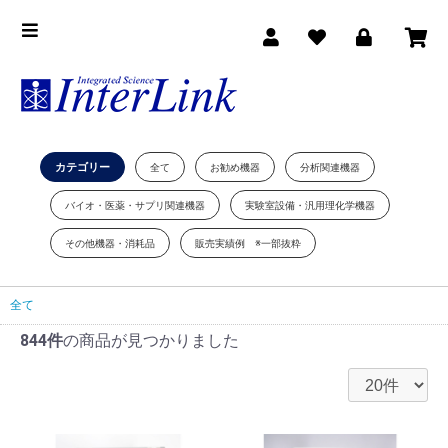
カテゴリー
全て
お勧め機器
分析関連機器
バイオ・医薬・サプリ関連機器
実験室設備・汎用理化学機器
その他機器・消耗品
販売実績例 ※一部抜粋
全て
844件
の商品が見つかりました