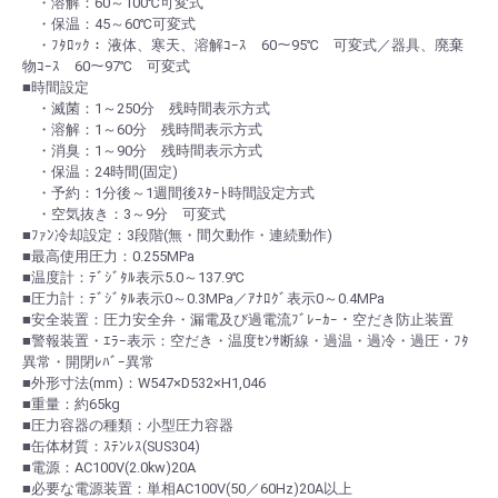
・溶解：60～100℃可変式
・保温：45～60℃可変式
・ﾌﾀﾛｯｸ： 液体、寒天、溶解ｺｰｽ 60～95℃ 可変式／器具、廃棄
物ｺｰｽ 60～97℃ 可変式
■時間設定
・滅菌：1～250分 残時間表示方式
・溶解：1～60分 残時間表示方式
・消臭：1～90分 残時間表示方式
・保温：24時間(固定)
・予約：1分後～1週間後ｽﾀｰﾄ時間設定方式
・空気抜き：3～9分 可変式
■ﾌｧﾝ冷却設定：3段階(無・間欠動作・連続動作)
■最高使用圧力：0.255MPa
■温度計：ﾃﾞｼﾞﾀﾙ表示5.0～137.9℃
■圧力計：ﾃﾞｼﾞﾀﾙ表示0～0.3MPa／ｱﾅﾛｸﾞ表示0～0.4MPa
■安全装置：圧力安全弁・漏電及び過電流ﾌﾞﾚｰｶｰ・空だき防止装置
■警報装置・ｴﾗｰ表示：空だき・温度ｾﾝｻ断線・過温・過冷・過圧・ﾌﾀ
異常・開閉ﾚﾊﾞｰ異常
■外形寸法(mm)：W547×D532×H1,046
■重量：約65kg
■圧力容器の種類：小型圧力容器
■缶体材質：ｽﾃﾝﾚｽ(SUS304)
■電源：AC100V(2.0kw)20A
■必要な電源装置：単相AC100V(50／60Hz)20A以上