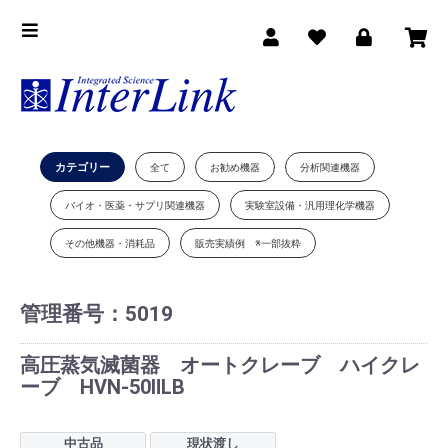
カテゴリー
全て
お勧め機器
分析関連機器
バイオ・医薬・サプリ関連機器
実験室設備・汎用理化学機器
その他機器・消耗品
販売実績例 ※一部抜粋
管理番号：
5019
高圧蒸気滅菌器 オートクレーブ ハイクレ
ーブ HVN-50ⅡLB
中古品
現状渡し