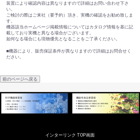
装置により確認内容は異なりますので詳細はお問い合わせ下さ
い。
ご検討の際はご来社（要予約）頂き、実機の確認をお勧め致しま
す。
機器該当ホームページ掲載情報についてはカタログ情報を基に記
載しており実機と異なる場合がございます。
如何なる場合にも現物優先となることをご了承ください。
■機器により、販売保証条件が異なりますので詳細はお問合せく
ださい。
前のページへ戻る
インターリンク TOP画面