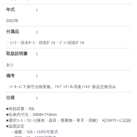
年式
2023年
付属品
・ｽﾉｺ・排水ﾎｰｽ・排気ﾎﾞﾄﾙ・ﾄﾞﾚﾝ回収ﾎﾞﾄﾙ
取扱説明書
あり
備考
・ﾒｰｶｰにて保守点検実施。ﾌﾀﾊﾟｯｷﾝ＆消臭ﾌｨﾙﾀｰ新品交換済み
仕様
■有効容量：50L
■缶体内寸法：300Φ×710min
■選択ｺｰｽ：5ｺｰｽ(液体・器具・廃棄物・寒天・溶解) ※計8ﾒﾓﾘｰに記録
■温度設定
・滅菌：105～135℃可変式