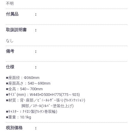
不明
付属品
取扱説明書
なし
備考
仕様
■座面径：Φ360mm
■座面高さ：540～690mm
■全高：540～700mm
■ｻｲｽﾞ(mm)：W445×D500×H775(775～925)
■材質：背･座部／ﾋﾞﾆｰﾙﾚｻﾞｰ張り(ｳﾚﾀﾝｸｯｼｮﾝ)
脚部／ｽﾁｰﾙ(ｼﾙﾊﾞｰ塗装仕上げ)
■ｷｬｽﾀｰ：ﾅｲﾛﾝ製(ｳﾚﾀﾝ巻双輪)
■重量：10.1kg
税別価格