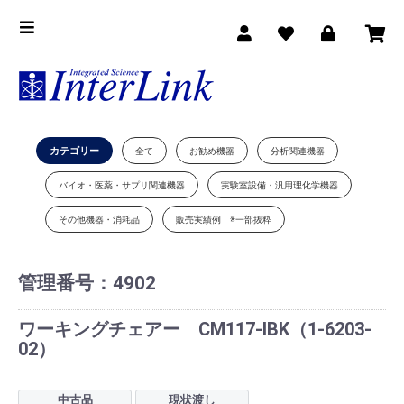
カテゴリー
全て
お勧め機器
分析関連機器
バイオ・医薬・サプリ関連機器
実験室設備・汎用理化学機器
その他機器・消耗品
販売実績例 ※一部抜粋
管理番号：
4902
ワーキングチェアー CM117-IBK（1-6203-
02）
中古品
現状渡し