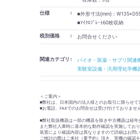
仕様
■外形寸法(mm)：W135×D55
■ﾏｲｸﾛﾌﾟﾚｰﾄ60枚収納
税別価格
お問合せください
関連カテゴリ
バイオ・医薬・サプリ関連
実験室設備・汎用理化学機
＜ご案内＞
■弊社は、日本国内の法人様とのお取引に限らせて
■お電話、FAXでのお問合せは受け付けておりませ
■弊社取扱機器は一部の機器を除き中古機器は経年
また弊社入庫時に基本的な動作確認を実施してお
装置により確認内容は異なりますので詳細はお問
ご検討の際はご来社（要予約）頂き、実機の確認