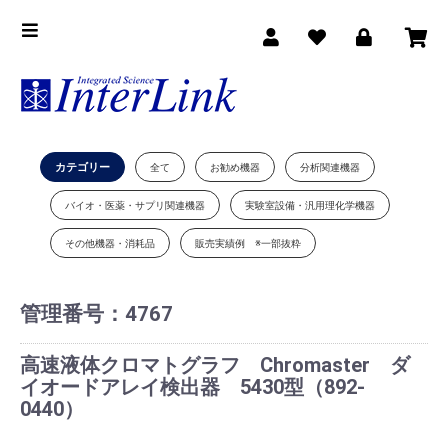
カテゴリー
全て
お勧め機器
分析関連機器
バイオ・医薬・サプリ関連機器
実験室設備・汎用理化学機器
その他機器・消耗品
販売実績例 ※一部抜粋
管理番号：
4767
高速液体クロマトグラフ Chromaster ダ
イオードアレイ検出器 5430型（892-
0440）