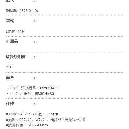
型式
5430型（892-0440）
年式
2019年11月
付属品
取扱説明書
あり
備考
・IFCﾌﾟﾛｸﾞﾗﾑ番号：8928214-06
・ﾌﾟﾛｸﾞﾗﾑ番号：8928145-02
仕様
■ﾌｫﾄﾀﾞｰｵｰﾄﾞﾋﾞｯﾄﾞ数：1024bit
■光源：D2ﾗﾝﾌﾟ、Wﾗﾝﾌﾟ、Hgﾗﾝﾌﾟ(波長ﾁｪｯｸ用)
■波長範囲：190～900nm