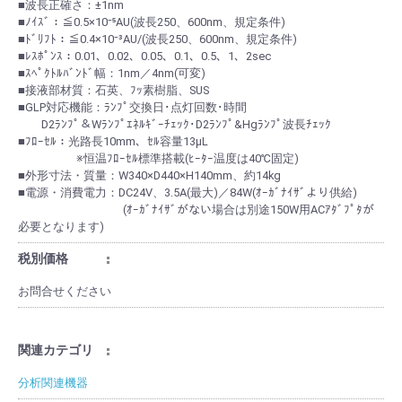
■波長正確さ：±1nm
■ﾉｲｽﾞ：≦0.5×10⁻⁵AU(波長250、600nm、規定条件)
■ﾄﾞﾘﾌﾄ：≦0.4×10⁻³AU/(波長250、600nm、規定条件)
■ﾚｽﾎﾟﾝｽ：0.01、0.02、0.05、0.1、0.5、1、2sec
■ｽﾍﾟｸﾄﾙﾊﾞﾝﾄﾞ幅：1nm／4nm(可変)
■接液部材質：石英、ﾌｯ素樹脂、SUS
■GLP対応機能：ﾗﾝﾌﾟ交換日･点灯回数･時間
D2ﾗﾝﾌﾟ＆Wﾗﾝﾌﾟｴﾈﾙｷﾞｰﾁｪｯｸ･D2ﾗﾝﾌﾟ&Hgﾗﾝﾌﾟ波長ﾁｪｯｸ
■ﾌﾛｰｾﾙ：光路長10mm、ｾﾙ容量13µL
※恒温ﾌﾛｰｾﾙ標準搭載(ﾋｰﾀｰ温度は40℃固定)
■外形寸法・質量：W340×D440×H140mm、約14kg
■電源・消費電力：DC24V、3.5A(最大)／84W(ｵｰｶﾞﾅｲｻﾞより供給)
(ｵｰｶﾞﾅｲｻﾞがない場合は別途150W用ACｱﾀﾞﾌﾟﾀが
必要となります)
税別価格
お問合せください
関連カテゴリ
分析関連機器