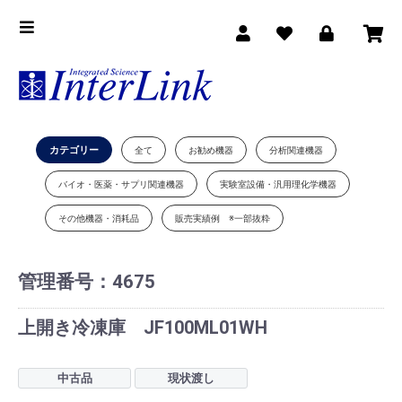
カテゴリー
全て
お勧め機器
分析関連機器
バイオ・医薬・サプリ関連機器
実験室設備・汎用理化学機器
その他機器・消耗品
販売実績例 ※一部抜粋
管理番号：
4675
上開き冷凍庫 JF100ML01WH
中古品
現状渡し