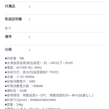
付属品
取扱説明書
あり
備考
仕様
■内容量：98L
■冷凍負荷温度(食品温度)：約－34℃以下～約4℃
■電源：AC100V 50／60Hz
■冷却方式：直冷式(温度調節ﾀﾞｲﾔﾙ付)
■冷媒：ﾉﾝﾌﾛﾝ R600a
■定格消費電力：54W
■年間消費電力量：185kWh
■運転音：42dB
■使用環境：周囲温度5～32℃、周囲湿度約20～80％(結露なし)
■外形寸法(mm)：W568×D560×H845
■質量：24kg