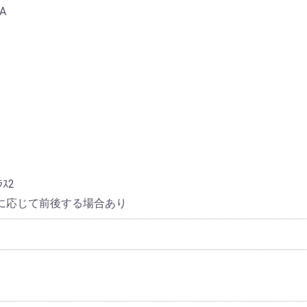
A
ｽ2
況に応じて前後する場合あり