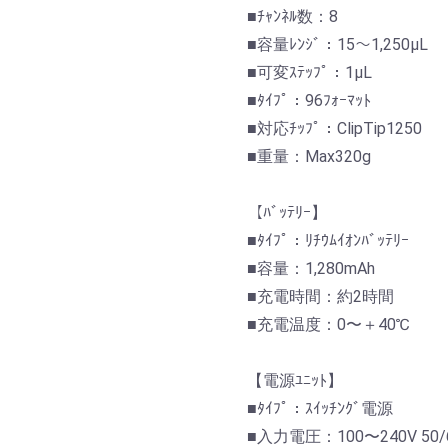
■ﾁｬﾝﾈﾙ数：8
■容量ﾚﾝｼﾞ：15〜1,250μL
■可変ｽﾃｯﾌﾟ：1μL
■ﾀｲﾌﾟ：96ﾌｫｰﾏｯﾄ
■対応ﾁｯﾌﾟ：ClipTip1250
■重量：Max320g
【ﾊﾞｯﾃﾘｰ】
■ﾀｲﾌﾟ：ﾘﾁｳﾑｲｵﾝﾊﾞｯﾃﾘｰ
■容量：1,280mAh
■充電時間：約2時間
■充電温度：0〜＋40℃
【電源ﾕﾆｯﾄ】
■ﾀｲﾌﾟ：ｽｲｯﾁﾝｸﾞ電源
■入力電圧：100〜240V 50/