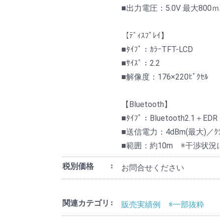
■出力電圧：5.0V 最大800ｍ
【ﾃﾞｨｽﾌﾟﾚｲ】
■ﾀｲﾌﾟ：ｶﾗｰTFT-LCD
■ｻｲｽﾞ：2.2
■解像度：176×220ﾋﾟｸｾﾙ
【Bluetooth】
■ﾀｲﾌﾟ：Bluetooth2.1＋EDR
■送信電力：4dBm(最大)／ｸﾗ
■範囲：約10m ※干渉状
税別価格
お問合せください
関連カテゴリ
販売実績例 ※一部抜粋