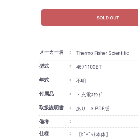
SOLD OUT
メーカー名
Thermo Fisher Scientific
型式
4671100BT
年式
不明
付属品
・充電ｽﾀﾝﾄﾞ
取扱説明書
あり ※ PDF版
備考
仕様
【ﾋﾟﾍﾟｯﾄ本体】