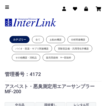
カテゴリー
全て
お勧め機器
分析関連機器
バイオ・医薬・サプリ関連機器
実験室設備・汎用理化学機器
その他機器・消耗品
販売実績例 ※一部抜粋
管理番号：
4172
アスベスト・悪臭測定用エアーサンプラー
MF-200
中古品
現状渡し
レンタル可