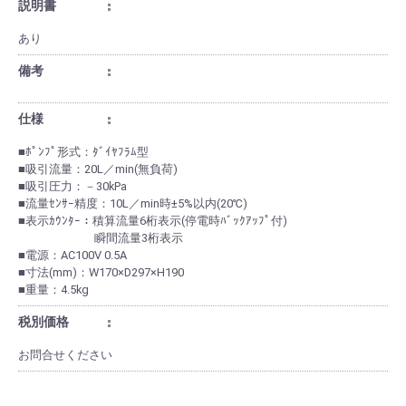
説明書
あり
備考
仕様
■ﾎﾟﾝﾌﾟ形式：ﾀﾞｲﾔﾌﾗﾑ型
■吸引流量：20L／min(無負荷)
■吸引圧力：－30kPa
■流量ｾﾝｻｰ精度：10L／min時±5%以内(20℃)
■表示ｶｳﾝﾀｰ：積算流量6桁表示(停電時ﾊﾞｯｸｱｯﾌﾟ付)
瞬間流量3桁表示
■電源：AC100V 0.5A
■寸法(mm)：W170×D297×H190
■重量：4.5kg
税別価格
お問合せください