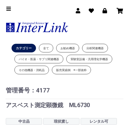
カテゴリー
全て
お勧め機器
分析関連機器
バイオ・医薬・サプリ関連機器
実験室設備・汎用理化学機器
その他機器・消耗品
販売実績例 ※一部抜粋
管理番号：
4177
アスベスト測定顕微鏡 ML6730
中古品
現状渡し
レンタル可