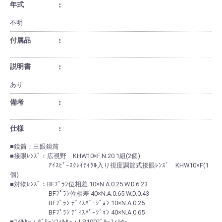
年式
不明
付属品
説明書
あり
備考
仕様
■鏡筒：三眼鏡筒
■接眼ﾚﾝｽﾞ：広視野 KHW10×F.N.20 1組(2個)
ｱｲｽﾋﾟｰｽｸﾚｲﾃｲｸﾙ入り視度調節式接眼ﾚﾝｽﾞ KHW10×F(1
個)
■対物ﾚﾝｽﾞ：BFﾌﾟﾗﾝ位相差 10×N.A.0.25 W.D.6.23
BFﾌﾟﾗﾝ位相差 40×N.A.0.65 W.D.0.43
BFﾌﾟﾗﾝ ﾃﾞｨｽﾊﾟｰｼﾞｮﾝ 10×N.A.0.25
BFﾌﾟﾗﾝ ﾃﾞｨｽﾊﾟｰｼﾞｮﾝ 40×N.A.0.65
■ﾌｨﾙﾀｰ：ｸﾞﾘｰﾝﾌｨﾙﾀｰ・LB100ﾌﾞﾙｰﾌｨﾙﾀｰ