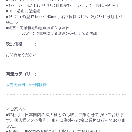
■ｺﾝﾃﾞﾝｻｰ：N.A.1.25 ｱｸﾛﾏﾁｯｸ位相差ｺﾝﾃﾞﾝｻｰ、ﾘﾝｸﾞｽﾘｯﾄｽﾗｲﾀﾞｰ付
■CT：芯出し望遠鏡
■ｽﾃｰｼﾞ：角型171mm×140mm、右下同軸ﾊﾝﾄﾞﾙ、2枚ｽﾗｲﾄﾞ検鏡用ﾒｶﾆ
ｶﾙｽﾃｰｼﾞ
■鏡基：同軸粗微動焦点装置付き本体
50Wﾊﾛｹﾞﾝ電球による透過ｹｰﾗｰ照明装置内蔵
税別価格
お問合せください
関連カテゴリ
販売実績例 ※一部抜粋
＜ご案内＞
■弊社は、日本国内の法人様とのお取引に限らせて頂いておりま
す。個人様とのお取引、または海外への輸出業務は行っておりま
せん。
■お電話、FAXでのお問合せは受け付けておりません。